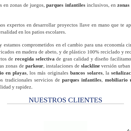
os en zonas de juegos,
parques infantiles
inclusivos, en
zonas 
mos expertos en desarrollar proyectos llave en mano que te a
salidad en los patios escolares.
y estamos comprometidos en el cambio para una economía cir
bricados en madera de abeto, y de plástico 100% reciclado y r
ctos de
recogida selectiva
de gran calidad y diseño facilitamos
ras zonas de
parkour
, instalaciones de
slackline
versión urban 
io en playas
, los más originales
bancos solares
, la
señalizac
s tradicionales servicios de
parques infantiles
,
mobiliario
lidad y rapidez.
NUESTROS CLIENTES