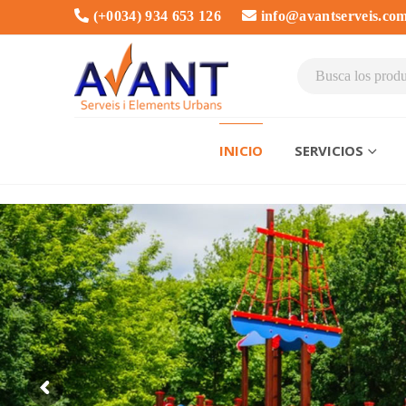
(+0034) 934 653 126
info@avantserveis.co
INICIO
SERVICIOS