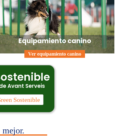
Equipamiento canino
Ver equipamiento canino
ostenible
de Avant Serveis
reen Sostenible
 mejor.