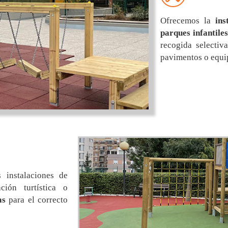
Ofrecemos la
ins
parques infantiles
recogida selectiv
pavimentos o equi
 instalaciones de
ación turtística o
as
para el correcto