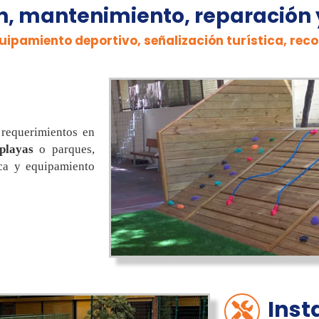
ón, mantenimiento, reparación
quipamiento deportivo, señalización turística, rec
requerimientos en
playas
o parques,
tica y equipamiento
Inst