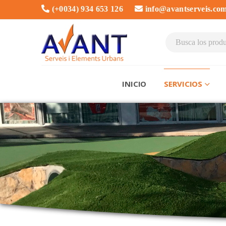
(+0034) 934 653 126
info@avantserveis.co
INICIO
SERVICIOS