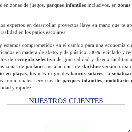
os en zonas de juegos,
parques infantiles
inclusivos, en
zonas 
mos expertos en desarrollar proyectos llave en mano que te a
salidad en los patios escolares.
y estamos comprometidos en el cambio para una economía cir
bricados en madera de abeto, y de plástico 100% reciclado y r
ctos de
recogida selectiva
de gran calidad y diseño facilitamos
ras zonas de
parkour
, instalaciones de
slackline
versión urban 
io en playas
, los más originales
bancos solares
, la
señalizac
s tradicionales servicios de
parques infantiles
,
mobiliario
lidad y rapidez.
NUESTROS CLIENTES