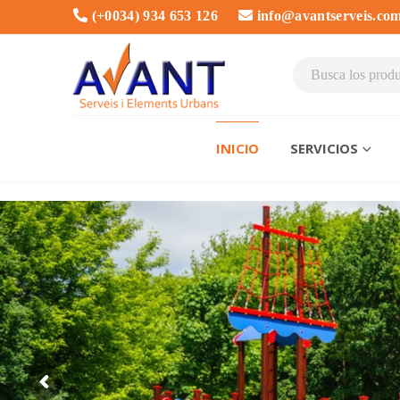
(+0034) 934 653 126
info@avantserveis.co
INICIO
SERVICIOS