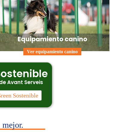
Equipamiento canino
Ver equipamiento canino
ostenible
de Avant Serveis
reen Sostenible
 mejor.