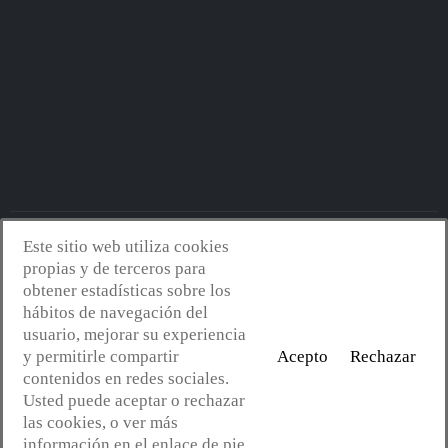
Este sitio web utiliza cookies
Avantserveis.com -
Aviso legal - GDPR
-
Política de privacidad
-
propias y de terceros para
Política de cookies
-
Política de calidad y medio ambiente
- Diseño
obtener estadísticas sobre los
web:
Mejorconweb
hábitos de navegación del
usuario, mejorar su experiencia
y permitirle compartir
Acepto
Rechazar
contenidos en redes sociales.
Usted puede aceptar o rechazar
las cookies, o ver más
información en el enlace de pie