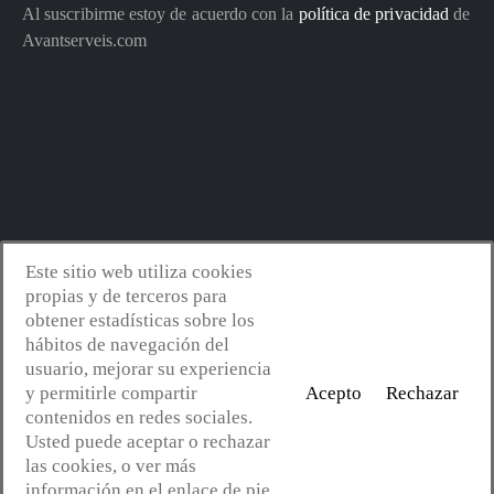
Al suscribirme estoy de acuerdo con la
política de privacidad
de
Avantserveis.com
Este sitio web utiliza cookies
propias y de terceros para
obtener estadísticas sobre los
Avantserveis.com -
Aviso legal - GDPR
-
Política de privacidad
-
hábitos de navegación del
Política de cookies
-
Política de calidad y medio ambiente
- Diseño
usuario, mejorar su experiencia
web:
Mejorconweb
y permitirle compartir
Acepto
Rechazar
contenidos en redes sociales.
Usted puede aceptar o rechazar
las cookies, o ver más
información en el enlace de pie