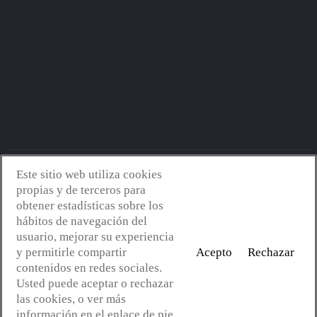
Este sitio web utiliza cookies
Avantserveis.com -
Aviso legal - GDPR
-
Política de privacidad
-
propias y de terceros para
Política de cookies
-
Política de calidad y medio ambiente
- Diseño
obtener estadísticas sobre los
web:
Mejorconweb
hábitos de navegación del
usuario, mejorar su experiencia
y permitirle compartir
Acepto
Rechazar
contenidos en redes sociales.
Usted puede aceptar o rechazar
las cookies, o ver más
información en el enlace de pie