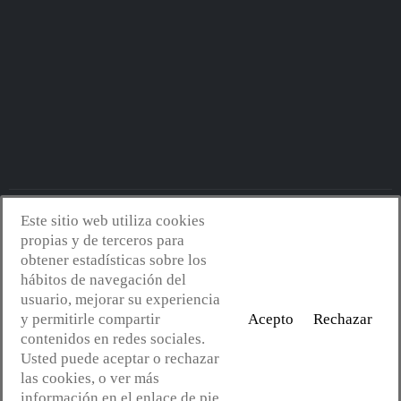
Este sitio web utiliza cookies
Avantserveis.com -
Aviso legal - GDPR
-
Política de privacidad
-
propias y de terceros para
Política de cookies
-
Política de calidad y medio ambiente
- Diseño
obtener estadísticas sobre los
web:
Mejorconweb
hábitos de navegación del
usuario, mejorar su experiencia
y permitirle compartir
Acepto
Rechazar
contenidos en redes sociales.
Usted puede aceptar o rechazar
las cookies, o ver más
información en el enlace de pie