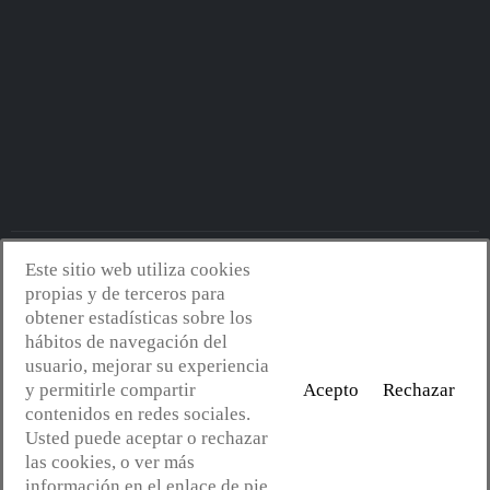
Este sitio web utiliza cookies
Avantserveis.com -
Aviso legal - GDPR
-
Política de privacidad
-
propias y de terceros para
Política de cookies
-
Política de calidad y medio ambiente
- Diseño
obtener estadísticas sobre los
web:
Mejorconweb
hábitos de navegación del
usuario, mejorar su experiencia
y permitirle compartir
Acepto
Rechazar
contenidos en redes sociales.
Usted puede aceptar o rechazar
las cookies, o ver más
información en el enlace de pie