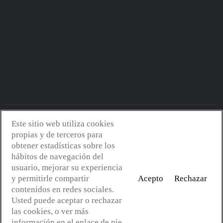
Este sitio web utiliza cookies
Avantserveis.com -
Aviso legal - GDPR
-
Política de privacidad
-
propias y de terceros para
Política de cookies
-
Política de calidad y medio ambiente
- Diseño
obtener estadísticas sobre los
web:
Mejorconweb
hábitos de navegación del
usuario, mejorar su experiencia
y permitirle compartir
Acepto
Rechazar
contenidos en redes sociales.
Usted puede aceptar o rechazar
las cookies, o ver más
información en el enlace de pie