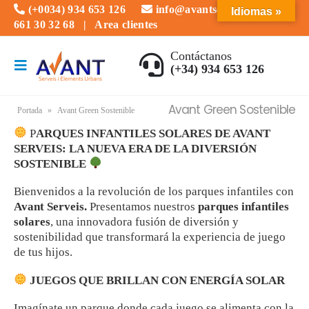
(+0034) 934 653 126
info@avantserveis.com
Idiomas »
661 30 32 68
|
Area clientes
Contáctanos
(+34) 934 653 126
Avant Green Sostenible
Portada
»
Avant Green Sostenible
P
ARQUES INFANTILES SOLARES DE AVANT
SERVEIS: LA NUEVA ERA DE LA DIVERSIÓN
SOSTENIBLE
Bienvenidos a la revolución de los parques infantiles con
Avant Serveis.
Presentamos nuestros
parques infantiles
solares
, una innovadora fusión de diversión y
sostenibilidad que transformará la experiencia de juego
de tus hijos.
JUEGOS QUE BRILLAN CON ENERGÍA SOLAR
Imagínate un parque donde cada juego se alimenta con la