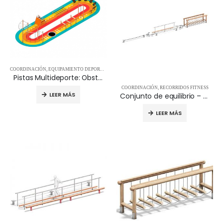
COORDINACIÓN
,
EQUIPAMIENTO DEPORTIVO
,
MOVIMIENTO
,
MULTIDEPORTIVOS
,
RECORRIDOS 
Pistas Multideporte: Obstacle Course Racing
COORDINACIÓN
,
RECORRIDOS FITNESS
LEER MÁS
Conjunto de equilibrio – 12.04.120
LEER MÁS