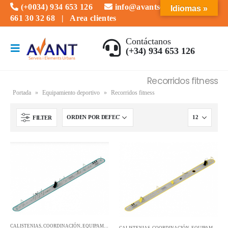
(+0034) 934 653 126
info@avantserveis.com
Idiomas »
661 30 32 68
|
Area clientes
Contáctanos
(+34) 934 653 126
Recorridos fitness
Portada
»
Equipamiento deportivo
»
Recorridos fitness
FILTER
CALISTENIAS
,
COORDINACIÓN
,
EQUIPAMIENTO DEPORTIVO
,
FUERZA
,
MOVIMIENTO
,
MULTIDEP