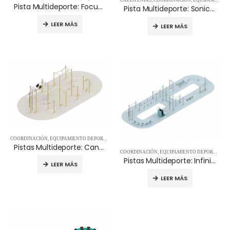
CALISTENIAS
,
COORDINACIÓN
,
EQUIPAMIENTO DEPORTIVO
Pista Multideporte: Focus Trail
Pista Multideporte: Sonic Sprint
LEER MÁS
LEER MÁS
COORDINACIÓN
,
EQUIPAMIENTO DEPORTIVO
,
MOVIMIENTO
,
MULTIDEPORTIVOS
,
RECORRIDOS 
Pistas Multideporte: Canopy Course
COORDINACIÓN
,
EQUIPAMIENTO DEPORTIVO
,
M
Pistas Multideporte: Infinity Loop
LEER MÁS
LEER MÁS