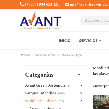
(+0034) 934 653 126
info@avantserveis.co
INICIO
SERVICIOS
Portada
»
Mobiliario urbano
»
Mobiliario Playas
Mobiliari
Categorías
las playa
Avant Green Sostenible
Ordenar por
(34)
Parques infantiles
(1076)
Mobiliario urbano
(332)
Aparca patinetes
(6)