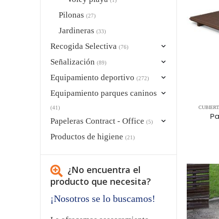
Pilonas
(27)
Jardineras
(33)
Recogida Selectiva
(76)
Señalización
(89)
Equipamiento deportivo
(272)
Equipamiento parques caninos
(41)
CUBIERT
Pa
Papeleras Contract - Office
(5)
Productos de higiene
(21)
¿No encuentra el
producto que necesita?
¡Nosotros se lo buscamos!