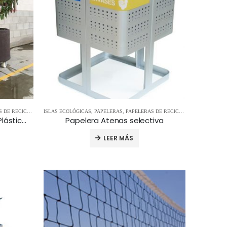
DE RECICLAJE
ISLAS ECOLÓGICAS
,
PAPELERAS
,
PAPELERAS DE RECICLAJE
Papelera Modular AYP 100% Plástico Reciclado puerta frontal
Papelera Atenas selectiva
LEER MÁS