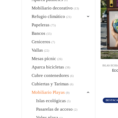
Mobiliario decorativo
(13)
Refugio climático
(21)
Papeleras
(75)
Bancos
(55)
Ceniceros
(7)
Vallas
(22)
Mesas pícnic
(26)
ISLAS ECOL
Aparca bicicletas
(38)
Eco
Cubre contenedores
(6)
Cubiertas y Tarimas
(6)
Mobiliario Playas
(9)
Islas ecológicas
DESTAC
(5)
Pasarelas de acceso
(2)
Voley playa
(1)