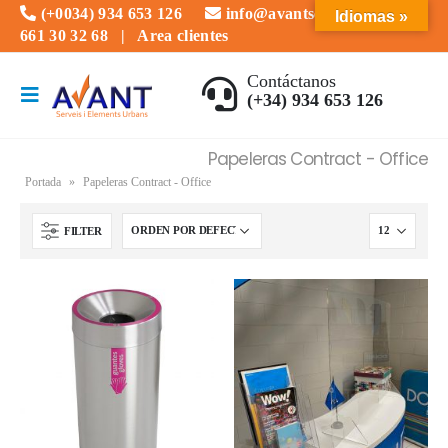
(+0034) 934 653 126
info@avantserveis.com
Idiomas »
661 30 32 68
|
Area clientes
Contáctanos
(+34) 934 653 126
Papeleras Contract - Office
Portada
»
Papeleras Contract - Office
FILTER