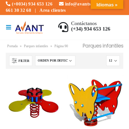
(+0034) 934 653 126
info@avantserveis.com
Idiomas »
661 30 32 68
|
Area clientes
Contáctanos
(+34) 934 653 126
Parques infantiles
Portada
»
Parques infantiles
»
Página 90
FILTER