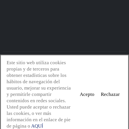
Este sitio web utiliza cookies
Avantserveis.com -
Aviso legal - GDPR
-
Política de privacidad
-
propias y de terceros para
Política de cookies
-
Política de calidad y medio ambiente
- Diseño
obtener estadísticas sobre los
web:
Mejorconweb
hábitos de navegación del
usuario, mejorar su experiencia
y permitirle compartir
Acepto
Rechazar
contenidos en redes sociales.
Usted puede aceptar o rechazar
las cookies, o ver más
información en el enlace de pie
de página o
AQUÍ