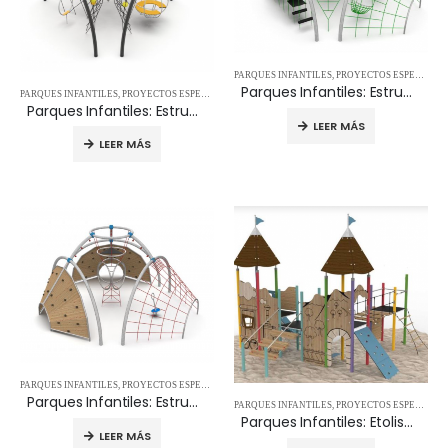
PARQUES INFANTILES
,
PROYECTOS ESPECIALES
Parques Infantiles: Estructura de Escalada Pantheon 3
PARQUES INFANTILES
,
PROYECTOS ESPECIALES
,
PROYECTOS ESPECIALES
,
REDES Y PIRÁMIDES
Parques Infantiles: Estructura de escalada Pantheon 2
LEER MÁS
LEER MÁS
PARQUES INFANTILES
,
PROYECTOS ESPECIALES
,
REDES Y PIRÁMIDES
,
ROCÓDROMOS
,
TORRES 
Parques Infantiles: Estructuras de esclada Pantheon 4
PARQUES INFANTILES
,
PROYECTOS ESPECIALES
Parques Infantiles: Etolis-23 Fábula Lummerland 0925123002
LEER MÁS