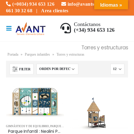
(+0034) 934 653 126
info@avantserveis.com
Idiomas »
661 30 32 68
|
Area clientes
Contáctanos
(+34) 934 653 126
Torres y estructuras
Portada
»
Parques infantiles
»
Torres y estructuras
FILTER
GIMNÁSTICOS Y DE EQUILIBRIO
,
PARQUES INFANTILES
,
PARQUES INFANTILES FOTOCATALÍTIC
Parque Infantil : Neolini Parque Exterior e Interior