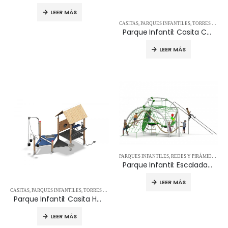
LEER MÁS
CASITAS
,
PARQUES INFANTILES
,
TORRES Y ESTRUCTURAS
Parque Infantil: Casita CASTILLO 09.25.125
LEER MÁS
PARQUES INFANTILES
,
REDES Y PIRÁMIDES
,
TO
Parque Infantil: Escalada PHANTEON 15.23.401
LEER MÁS
CASITAS
,
PARQUES INFANTILES
,
TORRES Y ESTRUCTURAS
Parque Infantil: Casita Harena 22 – 09.05.122
LEER MÁS