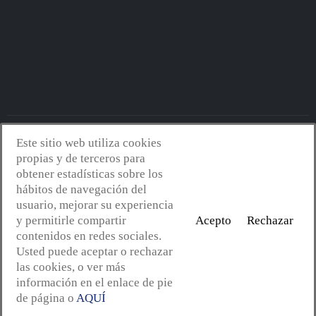
Este sitio web utiliza cookies
Avantserveis.com -
Aviso legal - GDPR
-
Política de privacidad
-
propias y de terceros para
Política de cookies
-
Política de calidad y medio ambiente
- Diseño
obtener estadísticas sobre los
web:
Mejorconweb
hábitos de navegación del
usuario, mejorar su experiencia
y permitirle compartir
Acepto
Rechazar
contenidos en redes sociales.
Usted puede aceptar o rechazar
las cookies, o ver más
información en el enlace de pie
de página o
AQUÍ