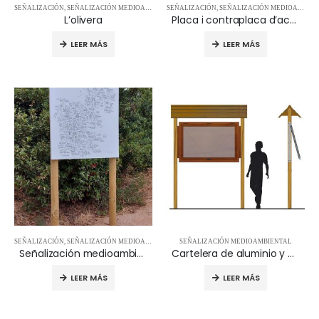
SEÑALIZACIÓN
,
SEÑALIZACIÓN MEDIOAMBIENTAL
SEÑALIZACIÓN
,
SEÑALIZACIÓN MEDIOAMBIENTAL
L’olivera
Placa i contraplaca d’acer galvanitzat
LEER MÁS
LEER MÁS
SEÑALIZACIÓN
,
SEÑALIZACIÓN MEDIOAMBIENTAL
SEÑALIZACIÓN MEDIOAMBIENTAL
Señalización medioambiental Tiana
Cartelera de aluminio y madera con techado ACCS001
LEER MÁS
LEER MÁS