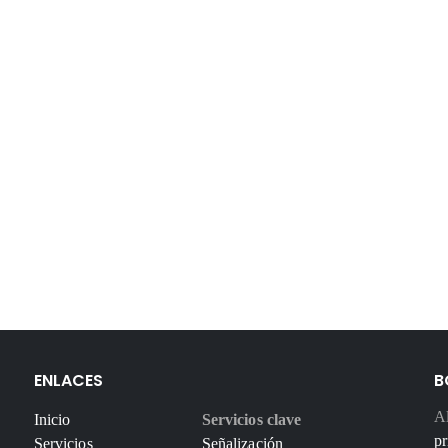
ENLACES
B
Al
Inicio
Servicios clave
pr
Servicios
Señalización