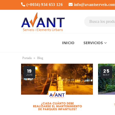
(+0034) 934 653 126
info@avantserveis.co
INICIO
SERVICIOS
Portada
»
Blog
19
25
JUN
MAY