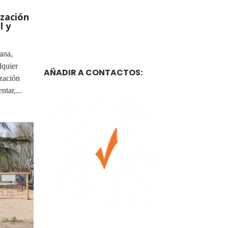
ización
l y
ana,
lquier
AÑADIR A CONTACTOS:
ización
tar,...