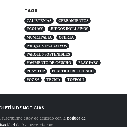
TAGS
CALISTENIAS
CERRAMIENTOS
ECOJASS
JUEGOS INCLUSIVOS
MUNICIPALIA
OFERTA
PARQUES INCLUSIVOS
PARQUES SOSTENIBLES
PAVIMENTO DE CAUCHO
PLAY PARC
PLAY TOP
PLÁSTICO RECICLADO
POZZA
TECMA
TOFFOLI
OLETÍN DE NOTICIAS
 suscribirme estoy de acuerdo con la
política de
ivacidad
de Avantserveis.com