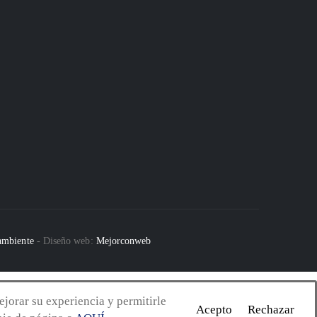
 ambiente
- Diseño web:
Mejorconweb
ejorar su experiencia y permitirle
Acepto
Rechazar