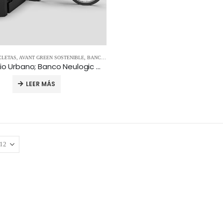
CLETAS
,
AVANT GREEN SOSTENIBLE
,
BANCOS
,
MOBILIARIO URBANO
,
MOBILIARIO URBANO Y
mobiliario Urbano; Banco Neulogic Aparcabicis – REF:005
LEER MÁS