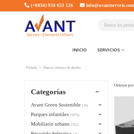
(+0034) 934 653 126
info@avantserveis.co
INICIO
SERVICIOS
Portada
»
Bancos urbanos de diseño
Ordenar por
Categorías
Avant Green Sostenible
(34)
Parques infantiles
(1076)
Mobiliario urbano
(332)
Recogida Selectiva
(76)