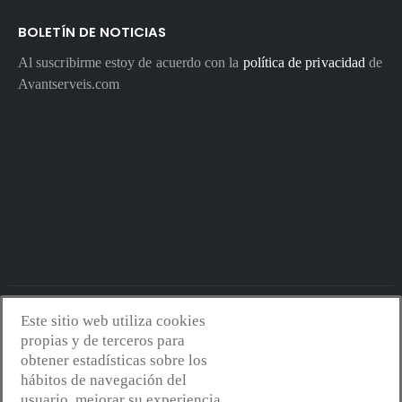
BOLETÍN DE NOTICIAS
Al suscribirme estoy de acuerdo con la
política de privacidad
de
Avantserveis.com
Este sitio web utiliza cookies
Avantserveis.com -
Aviso legal - GDPR
-
Política de privacidad
-
propias y de terceros para
Política de cookies
-
Política de calidad y medio ambiente
- Diseño
obtener estadísticas sobre los
web:
Mejorconweb
hábitos de navegación del
usuario, mejorar su experiencia