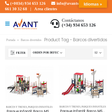
(+0034) 934 653 126
info@avantserveis.com
Idiomas »
661 30 32 68
|
Area clientes
Contáctanos
(+34) 934 653 126
Product Tag - Barcos divertidos
Portada
»
Barcos divertidos
FILTER
BARCOS Y TRENES
,
PARQUES INFANTILES
BARCOS Y TRENES
,
PARQUES INFANTILES
Parque Infantil: Barco MS BELLA 09.25.200
Parque Infantil: Barco MS AUROLIA 09.25.210