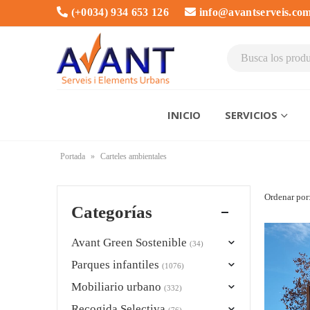
(+0034) 934 653 126
info@avantserveis.co
INICIO
SERVICIOS
Portada
»
Carteles ambientales
Ordenar por
Categorías
Avant Green Sostenible
(34)
Parques infantiles
(1076)
Mobiliario urbano
(332)
Recogida Selectiva
(76)