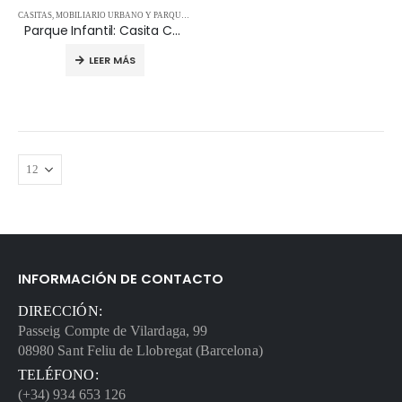
CASITAS
,
MOBILIARIO URBANO Y PARQUES CON MATERIALES SOSTENIBLES
,
PARQUES INFANTI
Parque Infantil: Casita Cheyenne
LEER MÁS
INFORMACIÓN DE CONTACTO
DIRECCIÓN:
Passeig Compte de Vilardaga, 99
08980 Sant Feliu de Llobregat (Barcelona)
TELÉFONO:
(+34) 934 653 126