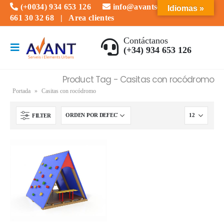
(+0034) 934 653 126
info@avantserveis.com
Idiomas »
661 30 32 68
|
Area clientes
Contáctanos
(+34) 934 653 126
Product Tag - Casitas con rocódromo
Portada
»
Casitas con rocódromo
FILTER