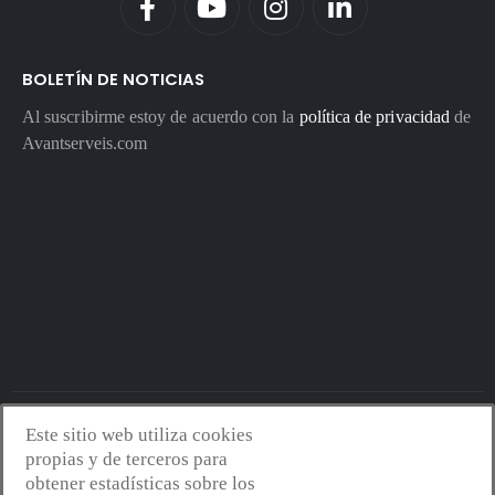
BOLETÍN DE NOTICIAS
Al suscribirme estoy de acuerdo con la
política de privacidad
de
Avantserveis.com
Este sitio web utiliza cookies
Avantserveis.com -
Aviso legal - GDPR
-
Política de privacidad
-
propias y de terceros para
Política de cookies
-
Política de calidad y medio ambiente
- Diseño
obtener estadísticas sobre los
web:
Mejorconweb