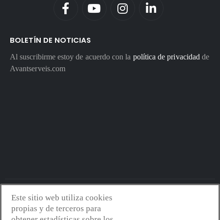
BOLETÍN DE NOTICIAS
Al suscribirme estoy de acuerdo con la
política de privacidad
de
Avantserveis.com
Este sitio web utiliza cookies
Avantserveis.com -
Aviso legal - GDPR
-
Política de privacidad
-
propias y de terceros para
Política de cookies
-
Política de calidad y medio ambiente
- Diseño
obtener estadísticas sobre los