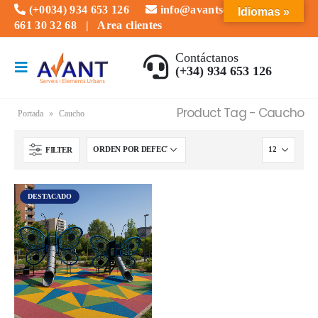
(+0034) 934 653 126
info@avantserveis.com
Idiomas »
661 30 32 68
|
Area clientes
Contáctanos
(+34) 934 653 126
Product Tag - Caucho
Portada
»
Caucho
FILTER
DESTACADO