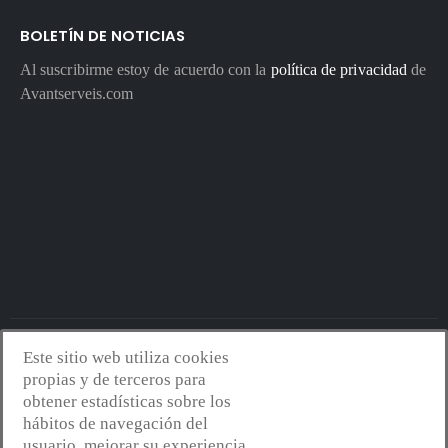
BOLETÍN DE NOTICIAS
Al suscribirme estoy de acuerdo con la
política de privacidad
de
Avantserveis.com
Este sitio web utiliza cookies
Avantserveis.com -
Aviso legal - GDPR
-
Política de privacidad
-
propias y de terceros para
Política de cookies
-
Política de calidad y medio ambiente
- Diseño
obtener estadísticas sobre los
web:
Mejorconweb
hábitos de navegación del
usuario, mejorar su experiencia