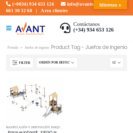
(+0034) 934 653 126
info@avantserveis.com
Idiomas »
661 30 32 68
|
Area clientes
Contáctanos
(+34) 934 653 126
Product Tag - Juefos de ingenio
Portada
»
Juefos de ingenio
FILTER
MANIPULACIÓN Y ORIENTACIÓN
,
PARQUES INFANTILES
,
TORRES Y ESTRUCTURAS
Parque Infantil: JUEGO HARENA 09.05.130