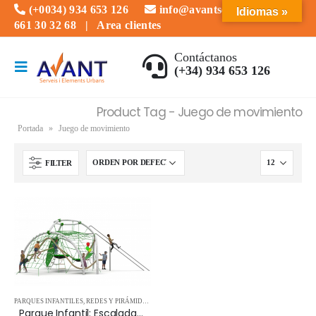
(+0034) 934 653 126
info@avantserveis.com
Idiomas »
661 30 32 68
|
Area clientes
Contáctanos
(+34) 934 653 126
Product Tag - Juego de movimiento
Portada
»
Juego de movimiento
FILTER
PARQUES INFANTILES
,
REDES Y PIRÁMIDES
,
TORRES Y ESTRUCTURAS
Parque Infantil: Escalada PHANTEON 15.23.401