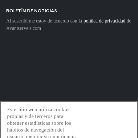
BOLETÍN DE NOTICIAS
Al suscribirme estoy de acuerdo con la
política de privacidad
de
Avantserveis.com
Este sitio web utiliza cookies
Avantserveis.com -
Aviso legal - GDPR
-
Política de privacidad
-
propias y de terceros para
Política de cookies
-
Política de calidad y medio ambiente
- Diseño
obtener estadísticas sobre los
web:
Mejorconweb
hábitos de navegación del
usuario, mejorar su experiencia