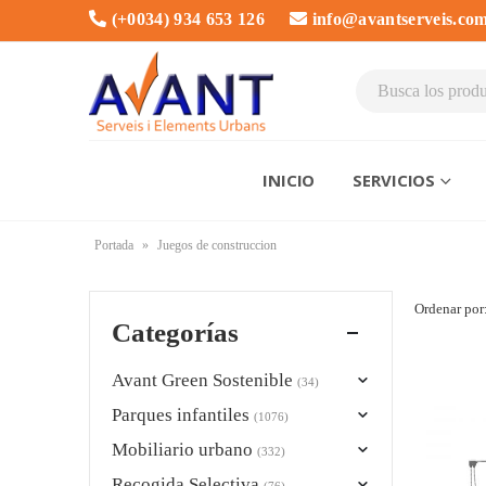
(+0034) 934 653 126
info@avantserveis.co
INICIO
SERVICIOS
Portada
»
Juegos de construccion
Ordenar por
Categorías
Avant Green Sostenible
(34)
Parques infantiles
(1076)
Mobiliario urbano
(332)
Recogida Selectiva
(76)