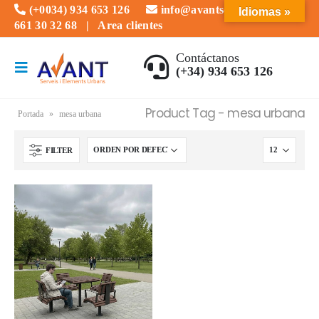
(+0034) 934 653 126
info@avantserveis.com
Idiomas »
661 30 32 68
|
Area clientes
Contáctanos
(+34) 934 653 126
Product Tag - mesa urbana
Portada
»
mesa urbana
FILTER