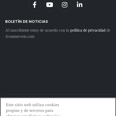
BOLETÍN DE NOTICIAS
Al suscribirme estoy de acuerdo con la
política de privacidad
de
Avantserveis.com
Este sitio web utiliza cookies
Avantserveis.com -
Aviso legal - GDPR
-
Política de privacidad
-
propias y de terceros para
Política de cookies
-
Política de calidad y medio ambiente
- Diseño