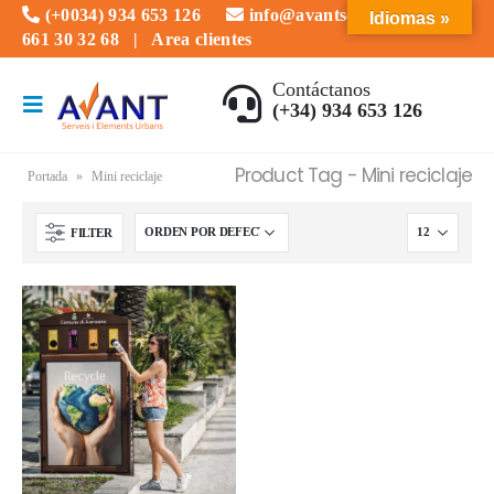
(+0034) 934 653 126
info@avantserveis.com
Idiomas »
661 30 32 68
|
Area clientes
Contáctanos
(+34) 934 653 126
Product Tag - Mini reciclaje
Portada
»
Mini reciclaje
FILTER