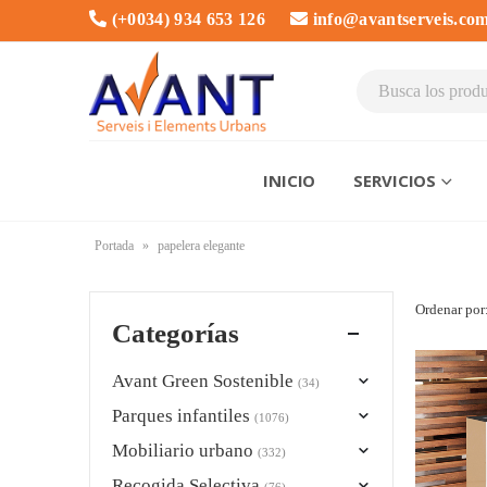
(+0034) 934 653 126
info@avantserveis.co
INICIO
SERVICIOS
Portada
»
papelera elegante
Ordenar por
Categorías
Avant Green Sostenible
(34)
Parques infantiles
(1076)
Mobiliario urbano
(332)
Recogida Selectiva
(76)