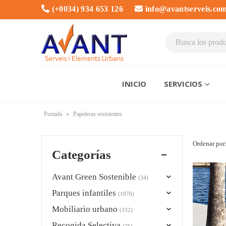
(+0034) 934 653 126
info@avantserveis.co
INICIO
SERVICIOS
Portada
»
Papeleras resistentes
Ordenar por
Categorías
Avant Green Sostenible
(34)
Parques infantiles
(1076)
Mobiliario urbano
(332)
Recogida Selectiva
(76)