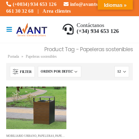
(+0034) 934 653 126
info@avantserveis.com
Idiomas »
661 30 32 68
|
Area clientes
Contáctanos
(+34) 934 653 126
Product Tag - Papeleras sostenibles
Portada
»
Papeleras sostenibles
FILTER
MOBILIARIO URBANO
,
PAPELERAS
,
PAPELERAS DE RECICLAJE