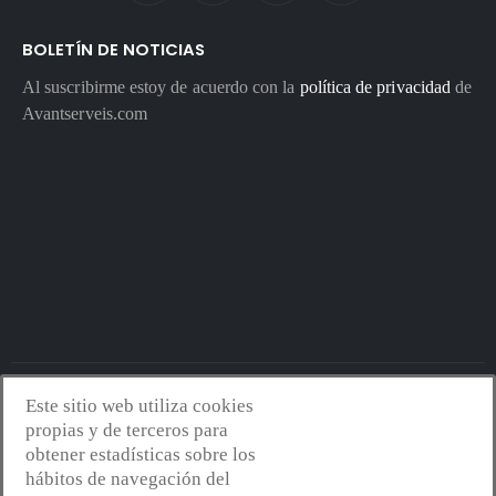
BOLETÍN DE NOTICIAS
Al suscribirme estoy de acuerdo con la
política de privacidad
de
Avantserveis.com
Este sitio web utiliza cookies
Avantserveis.com -
Aviso legal - GDPR
-
Política de privacidad
-
propias y de terceros para
Política de cookies
-
Política de calidad y medio ambiente
- Diseño
obtener estadísticas sobre los
web:
Mejorconweb
hábitos de navegación del