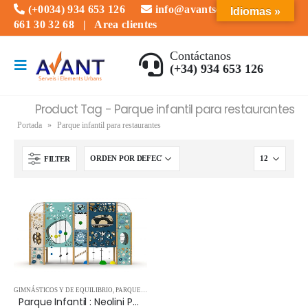
(+0034) 934 653 126
info@avantserveis.com
Idiomas »
661 30 32 68
|
Area clientes
Contáctanos
(+34) 934 653 126
Product Tag - Parque infantil para restaurantes
Portada
»
Parque infantil para restaurantes
FILTER
GIMNÁSTICOS Y DE EQUILIBRIO
,
PARQUES INFANTILES
,
PARQUES INFANTILES FOTOCATALÍTIC
Parque Infantil : Neolini Parque Exterior e Interior