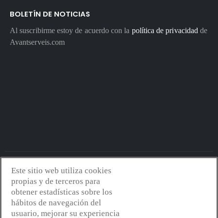
BOLETÍN DE NOTICIAS
Al suscribirme estoy de acuerdo con la
política de privacidad
de
Avantserveis.com
Este sitio web utiliza cookies
Avantserveis.com -
Aviso legal - GDPR
-
Política de privacidad
-
propias y de terceros para
Política de cookies
-
Política de calidad y medio ambiente
- Diseño
obtener estadísticas sobre los
web:
Mejorconweb
hábitos de navegación del
usuario, mejorar su experiencia