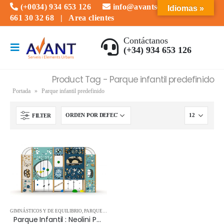
(+0034) 934 653 126
info@avantserveis.com
Idiomas »
661 30 32 68
|
Area clientes
Contáctanos
(+34) 934 653 126
Product Tag - Parque infantil predefinido
Portada
»
Parque infantil predefinido
FILTER
GIMNÁSTICOS Y DE EQUILIBRIO
,
PARQUES INFANTILES
,
PARQUES INFANTILES FOTOCATALÍTIC
Parque Infantil : Neolini Parque Exterior e Interior