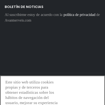
BOLETÍN DE NOTICIAS
Al suscribirme estoy de acuerdo con la
política de privacidad
de
Avantserveis.com
Este sitio web utiliza cookies
Avantserveis.com -
Aviso legal - GDPR
-
Política de privacidad
-
propias y de terceros para
Política de cookies
-
Política de calidad y medio ambiente
- Diseño
obtener estadísticas sobre los
web:
Mejorconweb
hábitos de navegación del
usuario, mejorar su experiencia