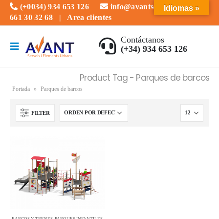
(+0034) 934 653 126
info@avantserveis.com
Idiomas »
661 30 32 68
|
Area clientes
Contáctanos
(+34) 934 653 126
Product Tag - Parques de barcos
Portada
»
Parques de barcos
FILTER