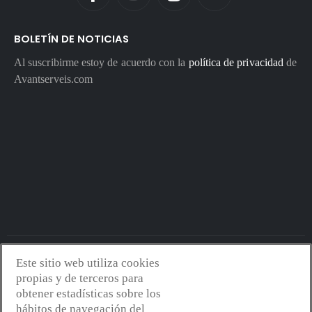
BOLETÍN DE NOTICIAS
Al suscribirme estoy de acuerdo con la
política de privacidad
de
Avantserveis.com
Este sitio web utiliza cookies
Avantserveis.com -
Aviso legal - GDPR
-
Política de privacidad
-
propias y de terceros para
Política de cookies
-
Política de calidad y medio ambiente
- Diseño
obtener estadísticas sobre los
web:
Mejorconweb
hábitos de navegación del