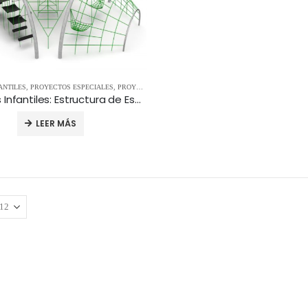
ANTILES
,
PROYECTOS ESPECIALES
,
PROYECTOS ESPECIALES
,
REDES Y PIRÁMIDES
,
ROCÓDR
Parques Infantiles: Estructura de Escalada Pantheon 3
LEER MÁS