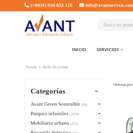
(+0034) 934 653 126
info@avantserveis.co
INICIO
SERVICIOS
Portada
»
Redes de escalada
Ordenar por
Categorías
Avant Green Sostenible
(34)
Parques infantiles
(1076)
Mobiliario urbano
(332)
Recogida Selectiva
(76)