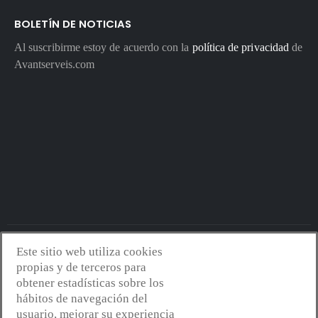
BOLETÍN DE NOTICIAS
Al suscribirme estoy de acuerdo con la
política de privacidad
de
Avantserveis.com
Este sitio web utiliza cookies
Avantserveis.com -
Aviso legal - GDPR
-
Política de privacidad
-
propias y de terceros para
Política de cookies
-
Política de calidad y medio ambiente
- Diseño
obtener estadísticas sobre los
web:
Mejorconweb
hábitos de navegación del
usuario, mejorar su experiencia