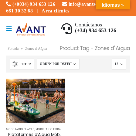
(+0034) 934 653 126
info@avantserveis.com
Idiomas »
661 30 32 68
|
Area clientes
Contáctanos
(+34) 934 653 126
Product Tag - Zones d' Aïgua
Portada
»
Zones d' Aïgua
FILTER
MOBILIARIO PLAYAS
,
MOBILIARIO URBANO
Plataformes d’Aïgua Mòbils