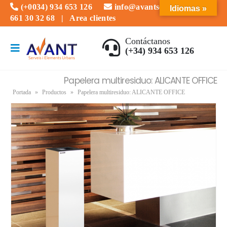
(+0034) 934 653 126
info@avantserveis.com
Idiomas »
661 30 32 68
|
Area clientes
Contáctanos
(+34) 934 653 126
Papelera multiresiduo: ALICANTE OFFICE
Portada
»
Productos
»
Papelera multiresiduo: ALICANTE OFFICE