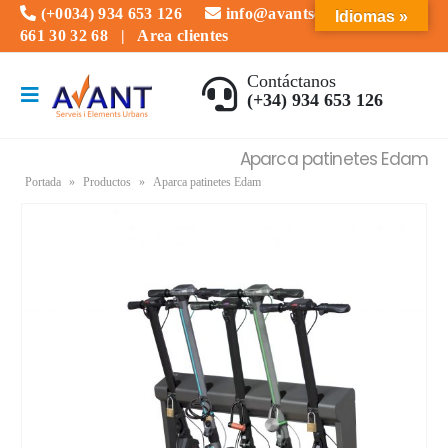
(+0034) 934 653 126
info@avantserveis.com
Idiomas »
661 30 32 68
|
Area clientes
Contáctanos
(+34) 934 653 126
Aparca patinetes Edam
Portada
»
Productos
»
Aparca patinetes Edam