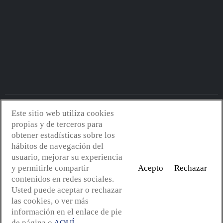
Este sitio web utiliza cookies
Avantserveis.com -
Aviso legal - GDPR
-
Política de privacidad
-
propias y de terceros para
Política de cookies
-
Política de calidad y medio ambiente
- Diseño
obtener estadísticas sobre los
web:
Mejorconweb
hábitos de navegación del
usuario, mejorar su experiencia
y permitirle compartir
Acepto
Rechazar
contenidos en redes sociales.
Usted puede aceptar o rechazar
las cookies, o ver más
información en el enlace de pie
de página o
AQUÍ