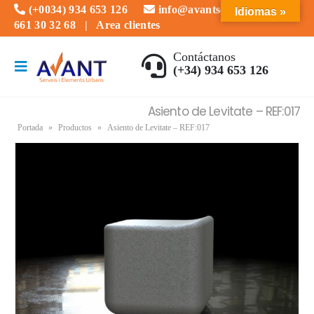
(+0034) 934 653 126
info@avantserveis.com
Idiomas »
661 30 32 68
|
Area clientes
Contáctanos
(+34) 934 653 126
Asiento de Levitate – REF:017
Portada
»
Productos
»
Asiento de Levitate – REF:017