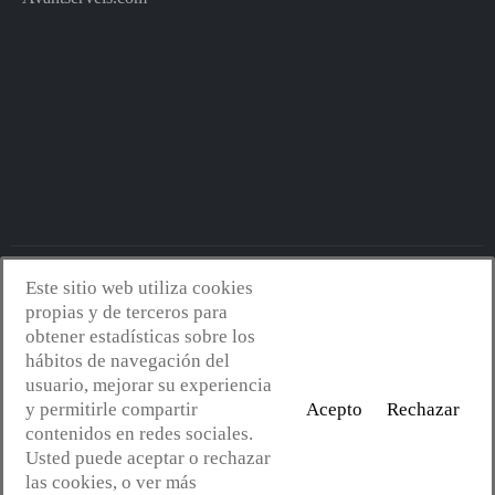
Este sitio web utiliza cookies
Avantserveis.com -
Aviso legal - GDPR
-
Política de privacidad
-
propias y de terceros para
Política de cookies
-
Política de calidad y medio ambiente
- Diseño
obtener estadísticas sobre los
web:
Mejorconweb
hábitos de navegación del
usuario, mejorar su experiencia
y permitirle compartir
Acepto
Rechazar
contenidos en redes sociales.
Usted puede aceptar o rechazar
las cookies, o ver más