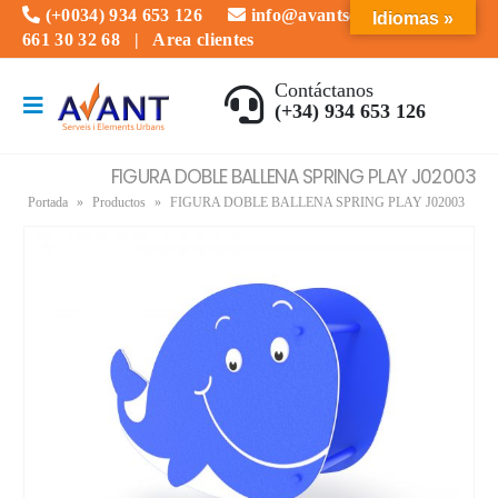
(+0034) 934 653 126
info@avantserveis.com
Idiomas »
661 30 32 68
|
Area clientes
Contáctanos
(+34) 934 653 126
FIGURA DOBLE BALLENA SPRING PLAY J02003
Portada
»
Productos
»
FIGURA DOBLE BALLENA SPRING PLAY J02003