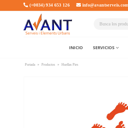
(+0034) 934 653 126
info@avantserveis.co
INICIO
SERVICIOS
Portada
»
Productos
»
Huellas Pies