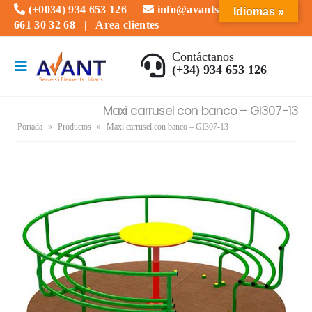
(+0034) 934 653 126
info@avantserveis.com
Idiomas »
661 30 32 68
|
Area clientes
Contáctanos
(+34) 934 653 126
Maxi carrusel con banco – GI307-13
Portada
»
Productos
»
Maxi carrusel con banco – GI307-13