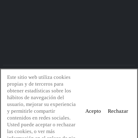
Este sitio web utiliza cookies
Avantserveis.com -
Aviso legal - GDPR
-
Política de privacidad
-
propias y de terceros para
Política de cookies
-
Política de calidad y medio ambiente
- Diseño
obtener estadísticas sobre los
web:
Mejorconweb
hábitos de navegación del
usuario, mejorar su experiencia
y permitirle compartir
Acepto
Rechazar
contenidos en redes sociales.
Usted puede aceptar o rechazar
las cookies, o ver más