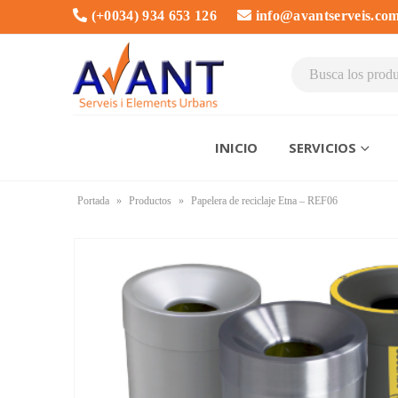
(+0034) 934 653 126
info@avantserveis.co
INICIO
SERVICIOS
Portada
»
Productos
»
Papelera de reciclaje Etna – REF06