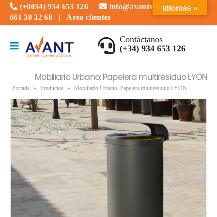
(+0034) 934 653 126
info@avantserveis.com
Idiomas »
661 30 32 68
|
Area clientes
Contáctanos
(+34) 934 653 126
Mobiliario Urbano: Papelera multiresiduo LYON
Portada
»
Productos
»
Mobiliario Urbano: Papelera multiresiduo LYON