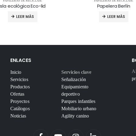
PAPELERAS DE RECICLAJE
PAPELERAS DE RECICLAJE
Isla ecológica Eco-lid
Papelera Berlín
LEER MÁS
LEER MÁS
ENLACES
B
Al
Inicio
Servicios clave
pr
Servicios
Señalización
Productos
Equipamiento
Ofertas
deportivo
Proyectos
Parques infantiles
Catálogos
Mobiliario urbano
Noticias
Agility canino