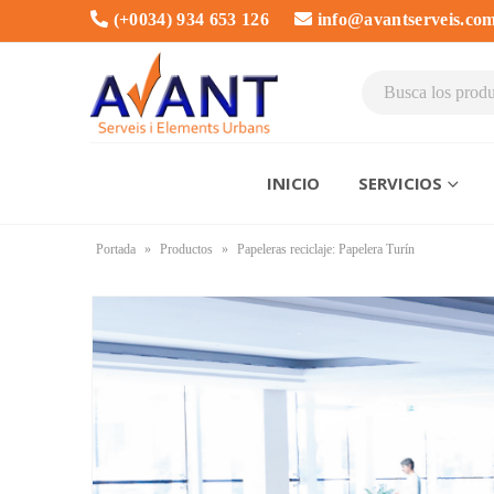
(+0034) 934 653 126
info@avantserveis.co
INICIO
SERVICIOS
Portada
»
Productos
»
Papeleras reciclaje: Papelera Turín