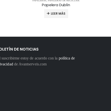
PAPELERAS
,
PAPELERAS DE RECICLAJE
PA
Papelera Dublín
LEER MÁS
OLETÍN DE NOTICIAS
 suscribirme estoy de acuerdo con la
política de
ivacidad
de Avantserveis.com