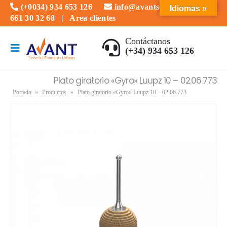
(+0034) 934 653 126
info@avantserveis.com
Idiomas »
661 30 32 68
|
Area clientes
Contáctanos
(+34) 934 653 126
Plato giratorio «Gyro» Luupz 10 – 02.06.773
Portada
»
Productos
»
Plato giratorio «Gyro» Luupz 10 – 02.06.773