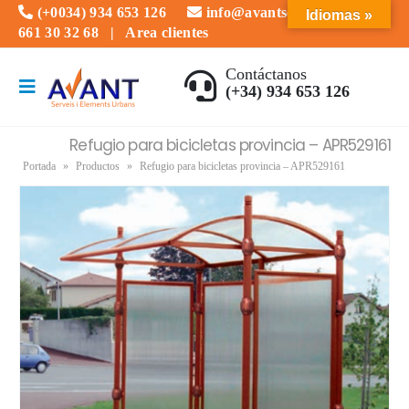
(+0034) 934 653 126
info@avantserveis.com
Idiomas »
661 30 32 68
|
Area clientes
Contáctanos
(+34) 934 653 126
Refugio para bicicletas provincia – APR529161
Portada
»
Productos
»
Refugio para bicicletas provincia – APR529161