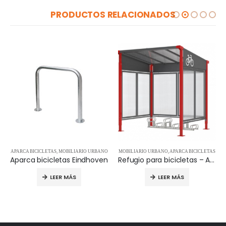
PRODUCTOS RELACIONADOS
 URBANO
MOBILIARIO URBANO
,
APARCA BICICLETAS
PARQUES INFANTILES
,
MOBILIARIO URBAN
hoven
Refugio para bicicletas – APR529257
Banco Fitness – 14.02.20
LEER MÁS
LEER MÁS