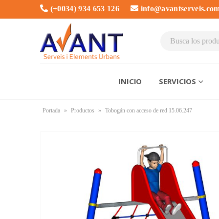
(+0034) 934 653 126
info@avantserveis.co
INICIO
SERVICIOS
Portada
»
Productos
»
Tobogán con acceso de red 15.06.247