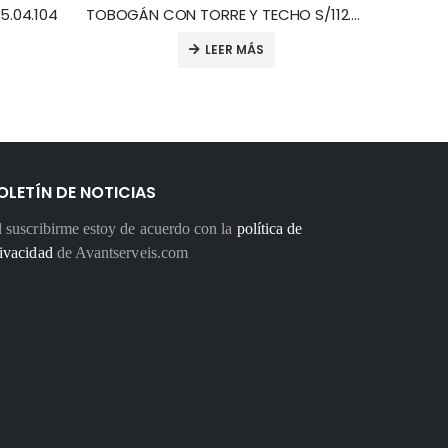
5.04.104
TOBOGÁN CON TORRE Y TECHO S/112.GSL
T
LEER MÁS
OLETÍN DE NOTICIAS
 suscribirme estoy de acuerdo con la
política de
ivacidad
de Avantserveis.com