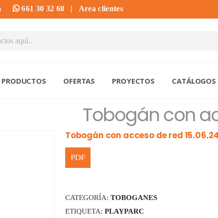
m
661 30 32 68
|
Area clientes
PRODUCTOS
OFERTAS
PROYECTOS
CATÁLOGOS
Tobogán con acc
Tobogán con acceso de red 15.06.2
CATEGORÍA:
TOBOGANES
ETIQUETA:
PLAYPARC