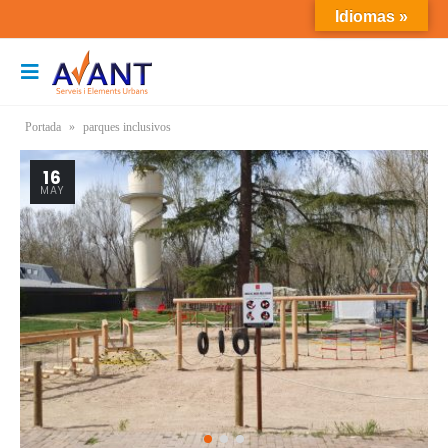
Idiomas »
Portada
»
parques inclusivos
16
MAY