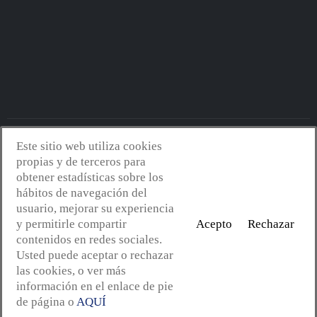
Este sitio web utiliza cookies
Avantserveis.com -
Aviso legal - GDPR
-
Política de privacidad
-
propias y de terceros para
Política de cookies
-
Política de calidad y medio ambiente
- Diseño
obtener estadísticas sobre los
web:
Mejorconweb
hábitos de navegación del
usuario, mejorar su experiencia
y permitirle compartir
Acepto
Rechazar
contenidos en redes sociales.
Usted puede aceptar o rechazar
las cookies, o ver más
información en el enlace de pie
de página o
AQUÍ