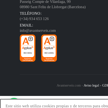
Passeig Compte de Vilardaga, 99
08980 Sant Feliu de Llobregat (Barcelona)
TELÉFONO:
(+34) 934 653 126
EMAIL:
info@avantserveis.com
Avantserveis.com -
Aviso legal - G
Este sitio web utiliza cookies propias y de terceros para ob