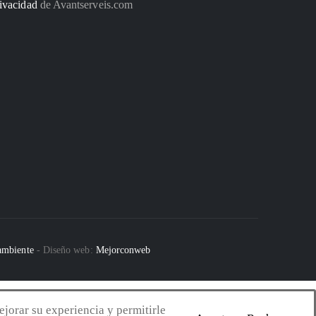
ivacidad
de Avantserveis.com
 ambiente
- Diseño web:
Mejorconweb
ejorar su experiencia y permitirle