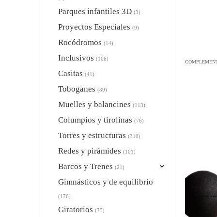
Parques infantiles 3D
(3)
Proyectos Especiales
(9)
Rocódromos
(14)
Inclusivos
(106)
COMPLEMENT
Casitas
(41)
Toboganes
(89)
Muelles y balancines
(113)
Columpios y tirolinas
(76)
Torres y estructuras
(310)
Redes y pirámides
(101)
Barcos y Trenes
(21)
Gimnásticos y de equilibrio
(176)
Giratorios
(75)