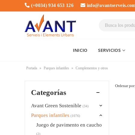
(+0034) 934 653 126
info@avantserveis.co
INICIO
SERVICIOS
Portada
»
Parques infantiles
»
Complementos y otros
Ordenar por
Categorías
Avant Green Sostenible
(34)
Parques infantiles
(1076)
Juego de pavimento en caucho
(2)