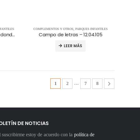
FANTILES
COMPLEMENTOS Y OTROS
,
PARQUES INFANTILES
Cajón de arena de tablas redondas – 11.12.246
Campo de letras – 12.04.105
LEER MÁS
…
1
2
7
8
OLETÍN DE NOTICIAS
 suscribirme estoy de acuerdo con la
política de